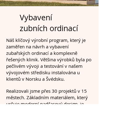
Vybavení
zubních ordinací
Náš klíčový výrobní program, který je
zaměřen na návrh a vybavení
zubařských ordinací a komplexně
řešených klinik. Většina výrobků byla po
pečlivém vývoji a testování v našem
vývojovém středisku instalována u
klientů v Norsku a Švédsku.
Realizovali jsme přes 30 projektů v 15
městech. Základním materiálem, který
určuje moderní nadčasový design, je
umělý kámen (např. Corian, Meganite
apod.)
Podrobnosti