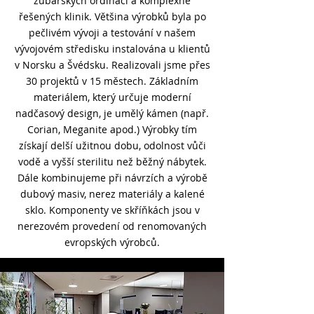
zubařských ordinací a komplexně
řešených klinik. Většina výrobků byla po
pečlivém vývoji a testování v našem
vývojovém středisku instalována u klientů
v Norsku a Švédsku. Realizovali jsme přes
30 projektů v 15 městech. Základním
materiálem, který určuje moderní
nadčasový design, je umělý kámen (např.
Corian, Meganite apod.) Výrobky tím
získají delší užitnou dobu, odolnost vůči
vodě a vyšší sterilitu než běžný nábytek.
Dále kombinujeme při návrzích a výrobě
dubový masiv, nerez materiály a kalené
sklo. Komponenty ve skříňkách jsou v
nerezovém provedení od renomovaných
evropských výrobců.