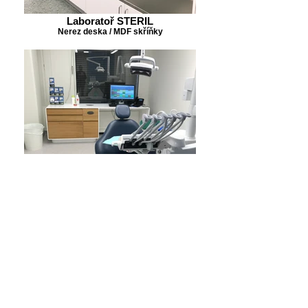
Laboratoř STERIL
Nerez deska / MDF skříňky
Zubařská ordinace PREMIUM
Umělý kámen / dub dýha