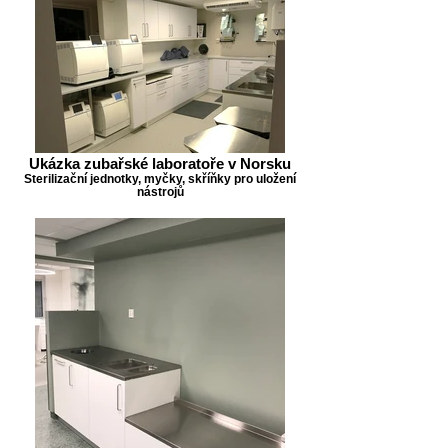
Ukázka zubařské laboratoře v Norsku
Sterilizační jednotky, myčky, skříňky pro uložení
nástrojů